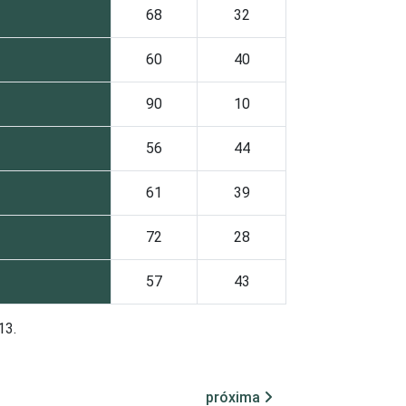
68
32
60
40
90
10
56
44
61
39
72
28
57
43
13.
próxima