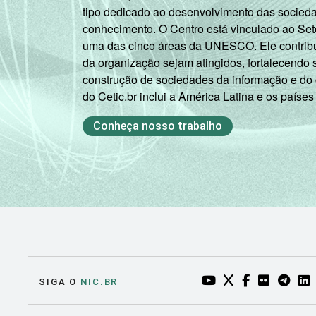
tipo dedicado ao desenvolvimento das socied
conhecimento. O Centro está vinculado ao Set
uma das cinco áreas da UNESCO. Ele contribui
da organização sejam atingidos, fortalecendo 
construção de sociedades da informação e do
do Cetic.br inclui a América Latina e os países
Conheça nosso trabalho
YOUTUBE DO NIC.BR
TWITTER DO NIC
FACEBOOK DO
FLICKR DO
TELEGR
LI
SIGA O
NIC.BR