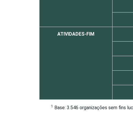
ATIVIDADES-FIM
1
Base: 3.546 organizações sem fins lu
Fonte: NIC.br - out/2012 a mar/2013