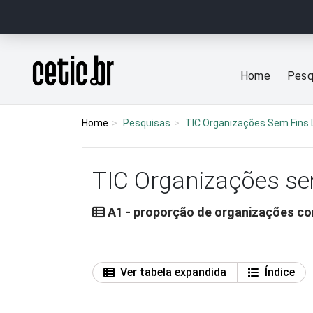
Ir para o conteúdo
Página inicial
Home
Pesq
Home
Pesquisas
TIC Organizações Sem Fins 
TIC Organizações se
A1 - proporção de organizações c
Ver tabela expandida
Índice