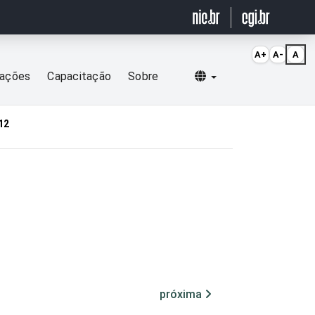
A+
A-
A
Selecionar idioma
cações
Capacitação
Sobre
12
próxima