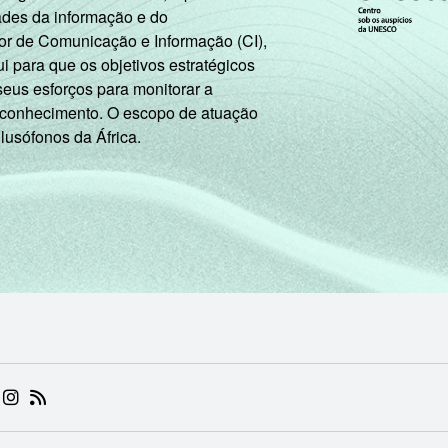
ades da informação e do
or de Comunicação e Informação (CI),
 para que os objetivos estratégicos
seus esforços para monitorar a
 conhecimento. O escopo de atuação
 lusófonos da África.
 (ABRE EM NOVA ABA)
.BR (ABRE EM NOVA ABA)
 NIC.BR (ABRE EM NOVA ABA)
 NIC.BR (ABRE EM NOVA ABA)
AM DO NIC.BR (ABRE EM NOVA ABA)
NKEDIN DO NIC.BR (ABRE EM NOVA ABA)
INSTAGRAM DO NIC.BR (ABRE EM NOVA ABA)
RSS DO NIC.BR (ABRE EM NOVA ABA)