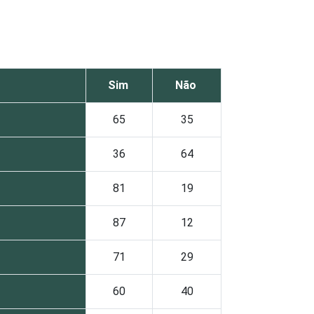
Sim
Não
65
35
36
64
81
19
87
12
71
29
60
40