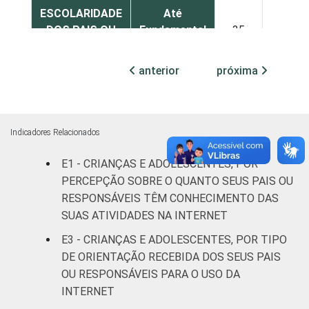
ESCOLARIDADE
Até
DOS PAIS OU
Fundamental
35
46
RESPONSÁVEIS
I
anterior
próxima
Fundamental
41
44
II
Médio ou
Indicadores Relacionados
53
41
mais
E1 - CRIANÇAS E ADOLESCENTES, POR
FAIXA ETÁRIA
PERCEPÇÃO SOBRE O QUANTO SEUS PAIS OU
De 9 a 10
64
31
DA CRIANÇA
anos
RESPONSÁVEIS TÊM CONHECIMENTO DAS
OU DO
SUAS ATIVIDADES NA INTERNET
ADOLESCENTE
De 11 a 12
E3 - CRIANÇAS E ADOLESCENTES, POR TIPO
59
32
anos
DE ORIENTAÇÃO RECEBIDA DOS SEUS PAIS
OU RESPONSÁVEIS PARA O USO DA
De 13 a 14
46
44
INTERNET
anos