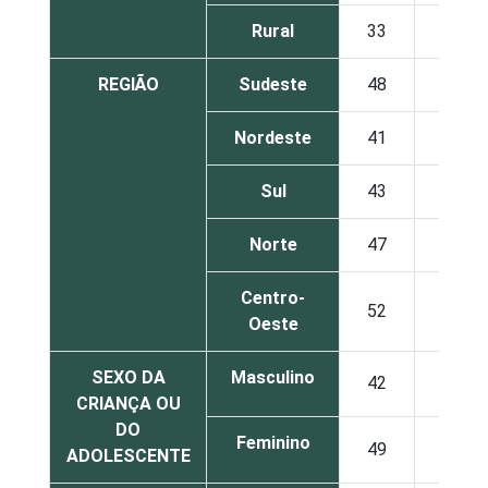
Rural
33
49
REGIÃO
Sudeste
48
41
Nordeste
41
47
Sul
43
44
Norte
47
43
Centro-
52
41
Oeste
SEXO DA
Masculino
42
46
CRIANÇA OU
DO
Feminino
49
40
ADOLESCENTE