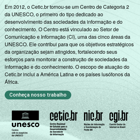
Em 2012, o Cetic.br tornou-se um Centro de Categoria 2
DE
39
46
da UNESCO, o primeiro do tipo dedicado ao
desenvolvimento das sociedades da informação e do
Fonte: CGI.br/NIC.br, Centro Regional de
conhecimento. O Centro está vinculado ao Setor de
Estudos para o Desenvolvimento da
Comunicação e Informação (CI), uma das cinco áreas da
Sociedade da Informação (Cetic.br),
UNESCO. Ele contribui para que os objetivos estratégicos
Pesquisa sobre o Uso da Internet por
da organização sejam atingidos, fortalecendo seus
Crianças e Adolescentes no Brasil - TIC Kids
esforços para monitorar a construção de sociedades da
Online Brasil 2016.
informação e do conhecimento. O escopo de atuação do
Cetic.br inclui a América Latina e os países lusófonos da
África.
Conheça nosso trabalho