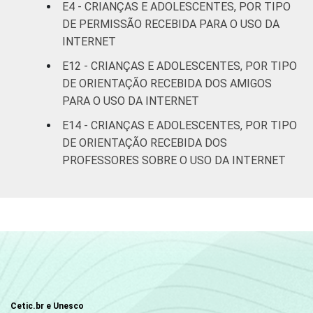
E4 - CRIANÇAS E ADOLESCENTES, POR TIPO
De 15 a 17
DE PERMISSÃO RECEBIDA PARA O USO DA
31
53
anos
INTERNET
E12 - CRIANÇAS E ADOLESCENTES, POR TIPO
RENDA
Até 1 SM
42
45
DE ORIENTAÇÃO RECEBIDA DOS AMIGOS
FAMILIAR
PARA O USO DA INTERNET
Mais de 1
43
42
E14 - CRIANÇAS E ADOLESCENTES, POR TIPO
SM até 2 SM
DE ORIENTAÇÃO RECEBIDA DOS
Mais de 2
PROFESSORES SOBRE O USO DA INTERNET
51
41
SM até 3 SM
Mais de 3
49
44
SM
CLASSE
AB
50
42
SOCIAL
C
47
42
Cetic.br e Unesco