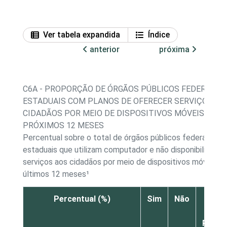
Ver tabela expandida
Índice
anterior
próxima
C6A - PROPORÇÃO DE ÓRGÃOS PÚBLICOS FEDERAIS E
ESTADUAIS COM PLANOS DE OFERECER SERVIÇOS AO
CIDADÃOS POR MEIO DE DISPOSITIVOS MÓVEIS NOS
PRÓXIMOS 12 MESES
Percentual sobre o total de órgãos públicos federais e
estaduais que utilizam computador e não disponibilizaram
serviços aos cidadãos por meio de dispositivos móveis n
últimos 12 meses¹
Percentual (%)
Sim
Não
Não s
Nã
Respo