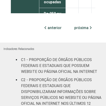
ocupadas
De 250 ou
mais
54
45
2
pessoas
anterior
próxima
ocupadas
1 Base: 1.052 órgãos públicos federais e
estaduais que declararam utilizar
Indicadores Relacionados
computador e não ofereceram serviços aos
C1 - PROPORÇÃO DE ÓRGÃOS PÚBLICOS
cidadãos por meio de dispositivos móveis
nos últimos 12 meses. Dados coletados
FEDERAIS E ESTADUAIS QUE POSSUEM
entre outubro e dezembro de 2013.
WEBSITE OU PÁGINA OFICIAL NA INTERNET
Fonte: NIC.br - out/2013 a dez/2013
C2 - PROPORÇÃO DE ÓRGÃOS PÚBLICOS
FEDERAIS E ESTADUAIS QUE
DISPONIBILIZARAM INFORMAÇÕES SOBRE
SERVIÇOS PÚBLICOS NO WEBSITE OU PÁGINA
OFICIAL NA INTERNET NOS ÚLTIMOS 12