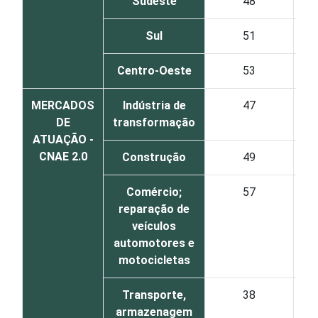
Sudeste
48
Sul
51
Centro-Oeste
53
MERCADOS
Indústria de
47
DE
transformação
ATUAÇÃO -
CNAE 2.0
Construção
49
Comércio;
57
reparação de
veículos
automotores e
motocicletas
Transporte,
38
armazenagem