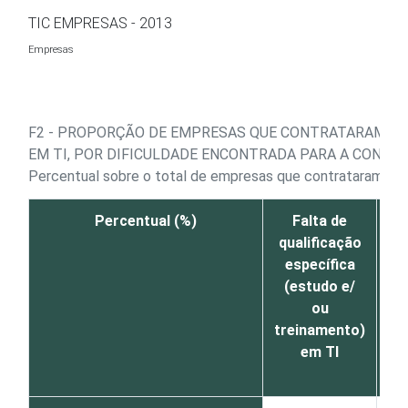
Ir para o conteúdo
TIC EMPRESAS - 2013
Empresas
F2 - PROPORÇÃO DE EMPRESAS QUE CONTRATARAM O
EM TI, POR DIFICULDADE ENCONTRADA PARA A CONTR
Percentual sobre o total de empresas que contrataram ou 
Percentual (%)
Falta de
qualificação
ca
específica
o
(estudo e/
c
ou
es
treinamento)
em TI