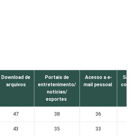
Download de
Portais de
Acesso a e-
Servi
arquivos
entretenimento/
mail pessoal
comun
notícias/
esportes
47
38
36
43
35
33