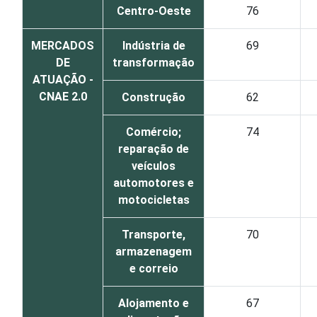
Centro-Oeste
76
MERCADOS
Indústria de
69
DE
transformação
ATUAÇÃO -
CNAE 2.0
Construção
62
Comércio;
74
reparação de
veículos
automotores e
motocicletas
Transporte,
70
armazenagem
e correio
Alojamento e
67