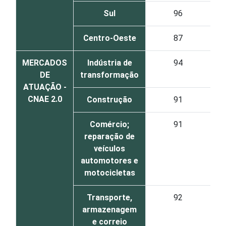
Sul
96
Centro-Oeste
87
MERCADOS
Indústria de
94
DE
transformação
ATUAÇÃO -
CNAE 2.0
Construção
91
Comércio;
91
reparação de
veículos
automotores e
motocicletas
Transporte,
92
armazenagem
e correio