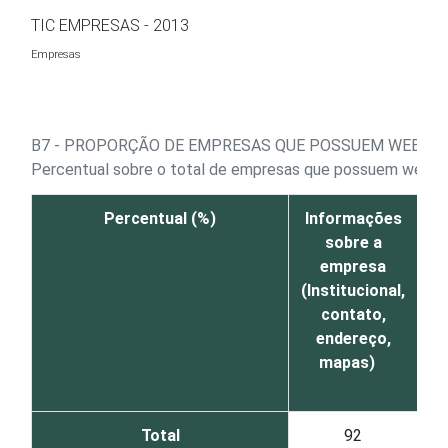
Ir para o conteúdo
TIC EMPRESAS - 2013
Empresas
B7 - PROPORÇÃO DE EMPRESAS QUE POSSUEM WEBSITE
Percentual sobre o total de empresas que possuem webs
Percentual (%)
Informações
Ca
sobre a
empresa
p
(Institucional,
contato,
endereço,
mapas)
Total
92