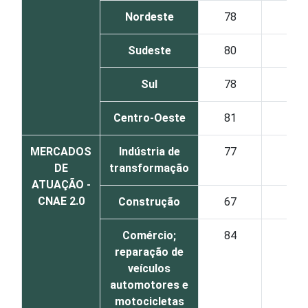
Nordeste
78
45
Sudeste
80
46
Sul
78
41
Centro-Oeste
81
52
MERCADOS
Indústria de
77
41
DE
transformação
ATUAÇÃO -
CNAE 2.0
Construção
67
32
Comércio;
84
51
reparação de
veículos
automotores e
motocicletas