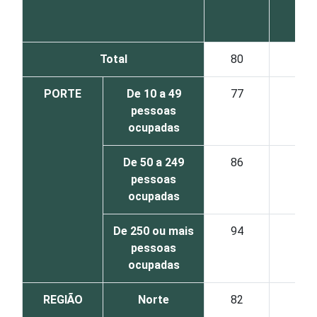
Total
80
46
PORTE
De 10 a 49
77
40
pessoas
ocupadas
De 50 a 249
86
58
pessoas
ocupadas
De 250 ou mais
94
83
pessoas
ocupadas
REGIÃO
Norte
82
49