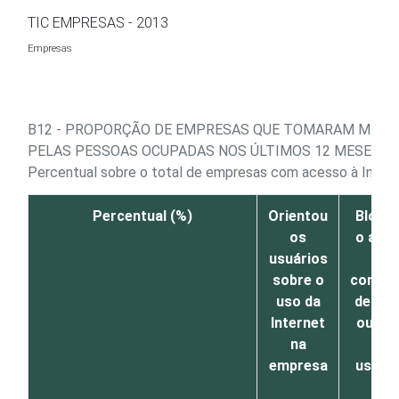
Ir para o conteúdo
TIC EMPRESAS - 2013
Empresas
B12 - PROPORÇÃO DE EMPRESAS QUE TOMARAM MEDID
PELAS PESSOAS OCUPADAS NOS ÚLTIMOS 12 MESES
Percentual sobre o total de empresas com acesso à Inter
Percentual (%)
Orientou
Bloqu
os
o ace
usuários
a
sobre o
conteú
uso da
de alg
Internet
ou to
na
os
empresa
usuár