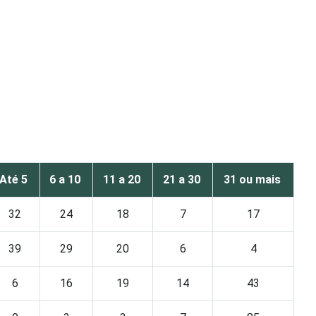
Até 5
6 a 10
11 a 20
21 a 30
31 ou mais
32
24
18
7
17
39
29
20
6
4
6
16
19
14
43