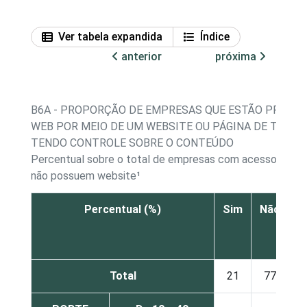
Ver tabela expandida
Índice
anterior
próxima
B6A - PROPORÇÃO DE EMPRESAS QUE ESTÃO PRESEN
WEB POR MEIO DE UM WEBSITE OU PÁGINA DE TERCE
TENDO CONTROLE SOBRE O CONTEÚDO
Percentual sobre o total de empresas com acesso à Int
não possuem website¹
Percentual (%)
Sim
Não
S
r
Total
21
77