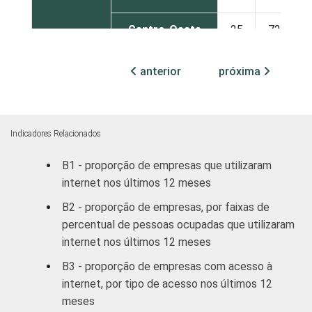
Centro-Oeste
25
72
MERCADOS
Indústria de
anterior
próxima
16
82
DE
transformação
ATUAÇÃO -
CNAE 2.0
Construção
17
81
Indicadores Relacionados
Comércio;
B1 - proporção de empresas que utilizaram
reparação de
veículos
22
77
internet nos últimos 12 meses
automotores e
B2 - proporção de empresas, por faixas de
motocicletas
percentual de pessoas ocupadas que utilizaram
internet nos últimos 12 meses
Transporte,
B3 - proporção de empresas com acesso à
armazenagem e
18
79
comunicações
internet, por tipo de acesso nos últimos 12
meses