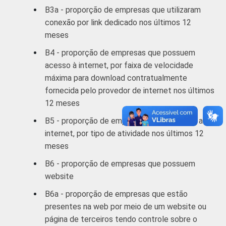
Alojamento e
B3a - proporção de empresas que utilizaram
36
61
alimentação
conexão por link dedicado nos últimos 12
meses
Atividades
B4 - proporção de empresas que possuem
imobiliárias;
atividades
acesso à internet, por faixa de velocidade
profissionais,
máxima para download contratualmente
científicas
fornecida pelo provedor de internet nos últimos
20
78
e técnicas;
12 meses
atividades
B5 - proporção de empresas que utilizaram a
administrativas
internet, por tipo de atividade nos últimos 12
e serviços
meses
complementares
B6 - proporção de empresas que possuem
Informação e
website
24
76
comunicação
B6a - proporção de empresas que estão
presentes na web por meio de um website ou
Artes, cultura,
página de terceiros tendo controle sobre o
esporte e