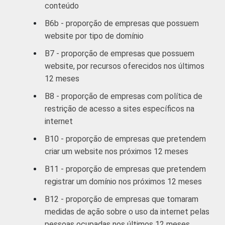
conteúdo
recreação;
27
70
outras
B6b - proporção de empresas que possuem
atividades de
website por tipo de domínio
serviços
B7 - proporção de empresas que possuem
website, por recursos oferecidos nos últimos
¹ Base: 2 827 empresas que declararam ter
12 meses
acesso à Internet, mas que não possuem
website, com 10 ou mais pessoas ocupadas,
B8 - proporção de empresas com política de
que constituem os seguintes segmentos da
restrição de acesso a sites específicos na
CNAE 2.0 (C, F, G, H, I, J, L, M, N, R e S). Dados
internet
coletados entre novembro de 2012 e março
B10 - proporção de empresas que pretendem
de 2013.
criar um website nos próximos 12 meses
Fonte: NIC.br - nov/2012 a mar/2013
B11 - proporção de empresas que pretendem
registrar um domínio nos próximos 12 meses
B12 - proporção de empresas que tomaram
medidas de ação sobre o uso da internet pelas
pessoas ocupadas nos últimos 12 meses