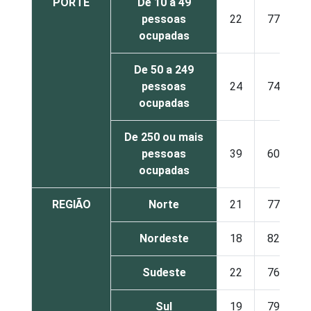
PORTE
De 10 a 49
pessoas
22
77
ocupadas
De 50 a 249
pessoas
24
74
ocupadas
De 250 ou mais
pessoas
39
60
ocupadas
REGIÃO
Norte
21
77
Nordeste
18
82
Sudeste
22
76
Sul
19
79