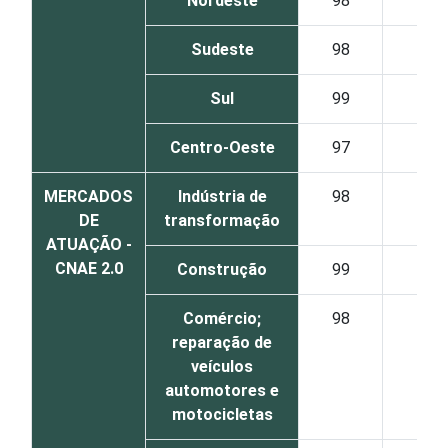
Nordeste
98
8
Sudeste
98
9
Sul
99
9
Centro-Oeste
97
9
MERCADOS
Indústria de
98
9
DE
transformação
ATUAÇÃO -
CNAE 2.0
Construção
99
9
Comércio;
98
9
reparação de
veículos
automotores e
motocicletas