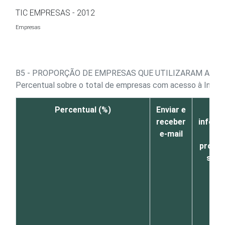
Ir para o conteúdo
TIC EMPRESAS - 2012
Empresas
B5 - PROPORÇÃO DE EMPRESAS QUE UTILIZARAM A INT
Percentual sobre o total de empresas com acesso à Inter
Percentual (%)
Enviar e
Bus
receber
inform
e-mail
sob
produt
serv