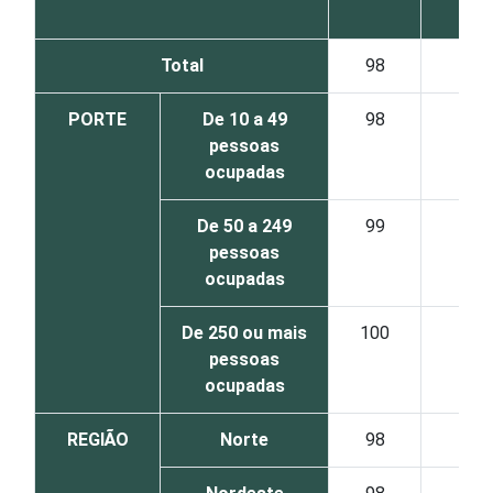
Total
98
9
PORTE
De 10 a 49
98
9
pessoas
ocupadas
De 50 a 249
99
9
pessoas
ocupadas
De 250 ou mais
100
9
pessoas
ocupadas
REGIÃO
Norte
98
8