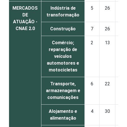
MERCADOS
Indústria de
5
26
34
DE
transformação
ATUAÇÃO -
CNAE 2.0
Construção
7
26
25
Comércio;
2
13
26
reparação de
veículos
automotores e
motocicletas
Transporte,
6
22
23
armazenagem e
comunicações
Alojamento e
4
30
28
alimentação