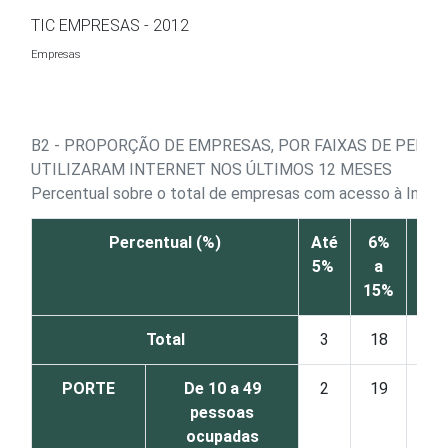
Ir para o conteúdo
TIC EMPRESAS - 2012
Empresas
B2 - PROPORÇÃO DE EMPRESAS, POR FAIXAS DE PERC
UTILIZARAM INTERNET NOS ÚLTIMOS 12 MESES
Percentual sobre o total de empresas com acesso à Inter
Percentual (%)
Até
6%
16
5%
a
a
15%
30
Total
3
18
26
PORTE
De 10 a 49
2
19
30
pessoas
ocupadas