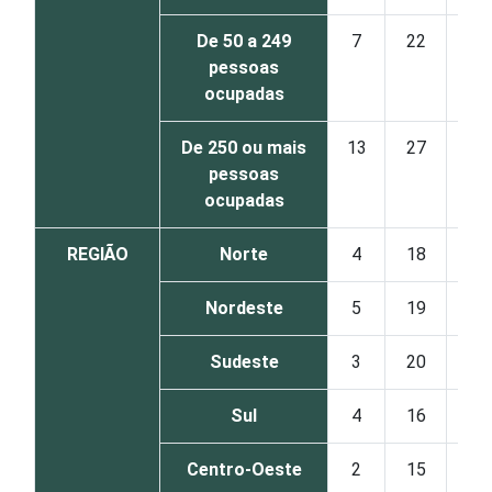
De 50 a 249
7
22
22
pessoas
ocupadas
De 250 ou mais
13
27
21
pessoas
ocupadas
REGIÃO
Norte
4
18
25
Nordeste
5
19
29
Sudeste
3
20
24
Sul
4
16
28
Centro-Oeste
2
15
24