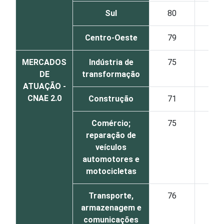
Sul
80
Centro-Oeste
79
MERCADOS
Indústria de
75
DE
transformação
ATUAÇÃO -
CNAE 2.0
Construção
71
Comércio;
75
reparação de
veículos
automotores e
motocicletas
Transporte,
76
armazenagem e
comunicações