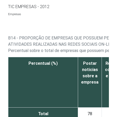
Ir para o conteúdo
TIC EMPRESAS - 2012
Empresas
B14 - PROPORÇÃO DE EMPRESAS QUE POSSUEM PERFIL
ATIVIDADES REALIZADAS NAS REDES SOCIAIS ON-LINE
Percentual sobre o total de empresas que possuem perfil o
Percentual (%)
Postar
Respo
noticías
comen
sobre a
e dúv
empresa
cli
Total
78