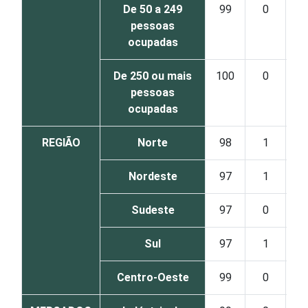
De 50 a 249
99
0
pessoas
ocupadas
De 250 ou mais
100
0
pessoas
ocupadas
REGIÃO
Norte
98
1
Nordeste
97
1
Sudeste
97
0
Sul
97
1
Centro-Oeste
99
0