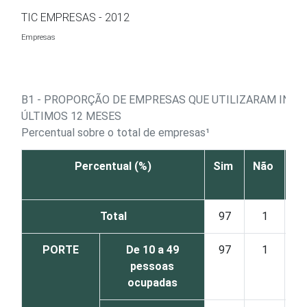
Ir para o conteúdo
TIC EMPRESAS - 2012
Empresas
B1 - PROPORÇÃO DE EMPRESAS QUE UTILIZARAM INTE
ÚLTIMOS 12 MESES
Percentual sobre o total de empresas¹
Percentual (%)
Sim
Não
Nã
co
Total
97
1
PORTE
De 10 a 49
97
1
pessoas
ocupadas