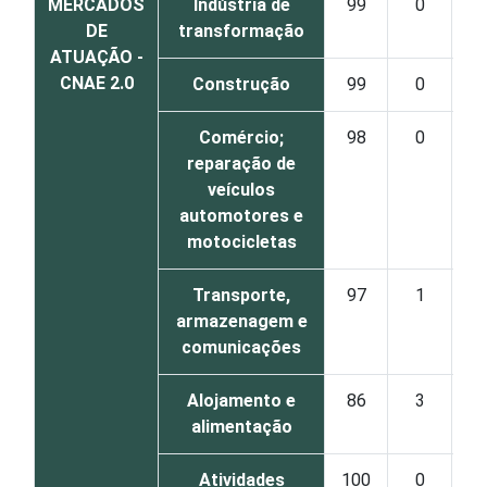
MERCADOS
Indústria de
99
0
DE
transformação
ATUAÇÃO -
CNAE 2.0
Construção
99
0
Comércio;
98
0
reparação de
veículos
automotores e
motocicletas
Transporte,
97
1
armazenagem e
comunicações
Alojamento e
86
3
alimentação
Atividades
100
0