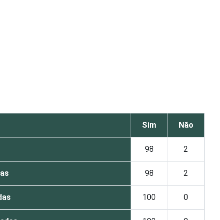
Sim
Não
98
2
das
98
2
das
100
0