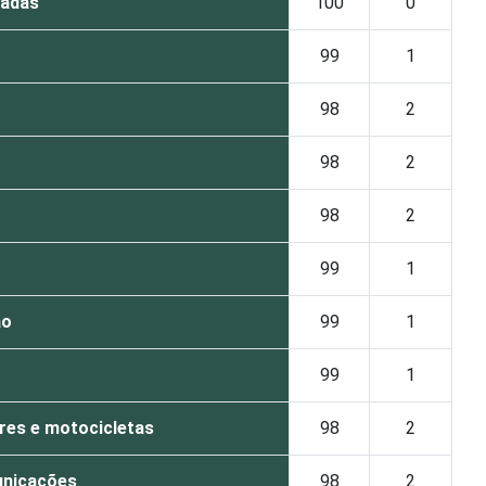
padas
100
0
99
1
98
2
98
2
98
2
99
1
ão
99
1
99
1
res e motocicletas
98
2
unicações
98
2