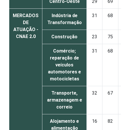
Centro-Oeste
29
69
2
MERCADOS
Indústria de
31
68
1
DE
Transformação
ATUAÇÃO -
CNAE 2.0
Construção
23
75
2
Comércio;
31
68
1
reparação de
veículos
automotores e
motocicletas
Transporte,
32
67
2
armazenagem e
correio
Alojamento e
16
82
2
alimentação