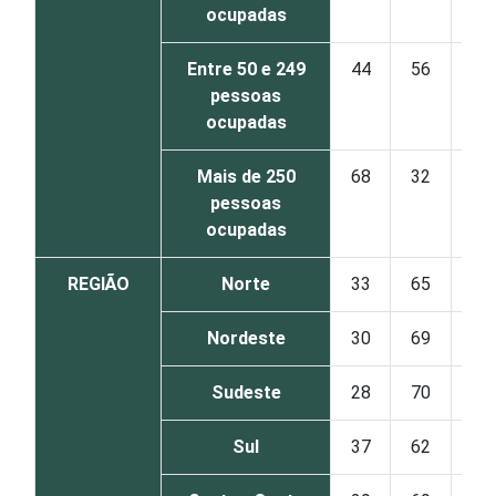
ocupadas
Entre 50 e 249
44
56
1
pessoas
ocupadas
Mais de 250
68
32
1
pessoas
ocupadas
REGIÃO
Norte
33
65
1
Nordeste
30
69
1
Sudeste
28
70
1
Sul
37
62
1