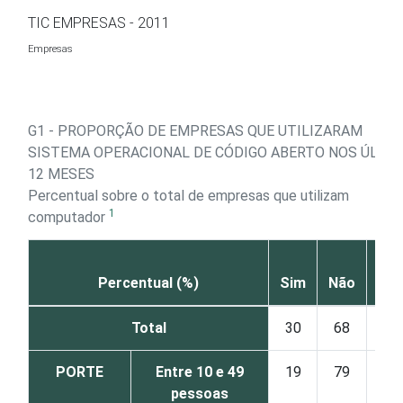
Ir para o conteúdo
TIC EMPRESAS - 2011
Empresas
G1 - PROPORÇÃO DE EMPRESAS QUE UTILIZARAM
SISTEMA OPERACIONAL DE CÓDIGO ABERTO NOS ÚLTI
12 MESES
Percentual sobre o total de empresas que utilizam
1
computador
Nã
Percentual (%)
Sim
Não
sab
Total
30
68
1
PORTE
Entre 10 e 49
19
79
2
pessoas