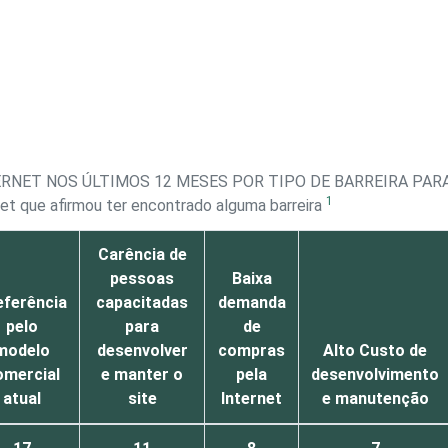
RNET NOS ÚLTIMOS 12 MESES POR TIPO DE BARREIRA PARA
1
et que afirmou ter encontrado alguma barreira
Carência de
pessoas
Baixa
eferência
capacitadas
demanda
pelo
para
de
modelo
desenvolver
compras
Alto Custo de
omercial
e manter o
pela
desenvolvimento
atual
site
Internet
e manutenção