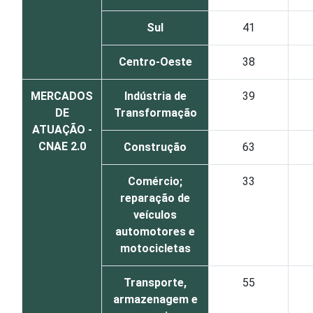
Sul
41
Centro-Oeste
38
MERCADOS
Indústria de
39
DE
Transformação
ATUAÇÃO -
CNAE 2.0
Construção
63
Comércio;
33
reparação de
veículos
automotores e
motocicletas
Transporte,
55
armazenagem e