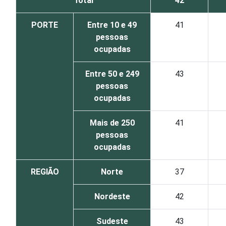
Total
42
PORTE
Entre 10 e 49
41
pessoas
ocupadas
Entre 50 e 249
43
pessoas
ocupadas
Mais de 250
41
pessoas
ocupadas
REGIÃO
Norte
37
Nordeste
42
Sudeste
43