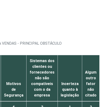
 VENDAS - PRINCIPAL OBSTÁCULO
Sistemas dos
clientes ou
fornecedores
Algum
não são
outro
Motivos
compatíveis
Incerteza
fator
de
com o da
quanto à
não
Segurança
empresa
legislação
citado