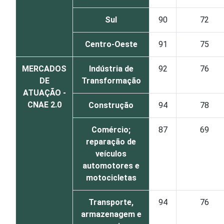
Sul
90
72
Centro-Oeste
91
75
MERCADOS
Indústria de
92
76
DE
Transformação
ATUAÇÃO -
CNAE 2.0
Construção
94
78
Comércio;
87
69
reparação de
veículos
automotores e
motocicletas
Transporte,
94
76
armazenagem e