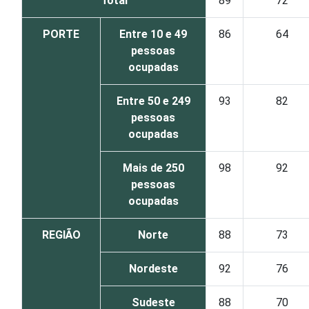
Total
89
72
PORTE
Entre 10 e 49
86
64
pessoas
ocupadas
Entre 50 e 249
93
82
pessoas
ocupadas
Mais de 250
98
92
pessoas
ocupadas
REGIÃO
Norte
88
73
Nordeste
92
76
Sudeste
88
70