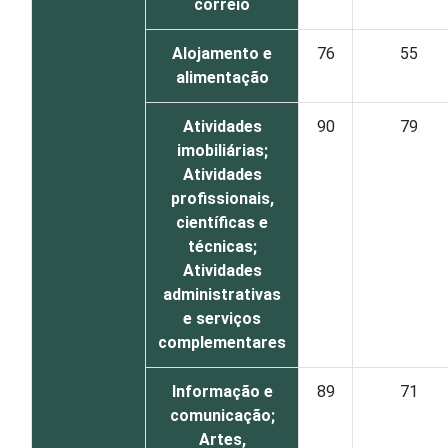
correio
Alojamento e
76
55
alimentação
Atividades
90
79
imobiliárias;
Atividades
profissionais,
científicas e
técnicas;
Atividades
administrativas
e serviços
complementares
Informação e
89
71
comunicação;
Artes,