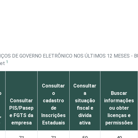
IÇOS DE GOVERNO ELETRÔNICO NOS ÚLTIMOS 12 MESES - 
1
net
Consultar
Consultar
o
o
a
Buscar
Consultar
cadastro
situação
informações
PIS/Pasep
de
fiscal e
ou obter
,
e FGTS da
Inscrições
dívida
licenças e
)
empresa
Estaduais
ativa
permissões