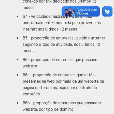
conexão por link dedicado nos últimos 12
profissionais,
meses
científicas e
76
B4 - velocidade máxima para download
técnicas;
Atividades
contratualmente fornecida pelo provedor de
administrativas
internet nos últimos 12 meses
e serviços
B5 - proporção de empresas usando a internet
complementares
segundo o tipo de atividade, nos últimos 12
meses
Informação e
comunicação;
B6 - proporção de empresas que possuem
Artes,
website
cultura, esporte
75
B6a - proporção de empresas que estão
e recreação;
presentes na web por meio de um website ou
Outras
página de terceiros, mas com controle do
atividades de
conteúdo
serviços
B6b - proporção de empresas que possuem
1
website, por tipo de domínio
Base: 3 287 empresas que declararam