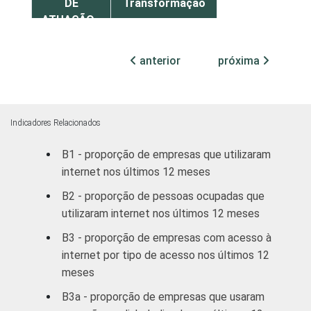
DE
Transformação
ATUAÇÃO -
CNAE 2.0
Construção;
Transporte,
anterior
próxima
84
armazenagem e
correio
Comércio;
Indicadores Relacionados
reparação de
B1 - proporção de empresas que utilizaram
veículos
78
automotores e
internet nos últimos 12 meses
motocicletas
B2 - proporção de pessoas ocupadas que
utilizaram internet nos últimos 12 meses
Alojamento e
71
B3 - proporção de empresas com acesso à
alimentação
internet por tipo de acesso nos últimos 12
meses
Atividades
imobiliárias;
B3a - proporção de empresas que usaram
Atividades