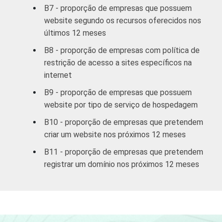
possuir website, com 10 ou mais
B7 - proporção de empresas que possuem
funcionários, que constituem os seguintes
website segundo os recursos oferecidos nos
segmentos da CNAE 2.0 (C, F, G, H, I, J, L, M,
últimos 12 meses
N, R e S). Dados coletados entre outubro de
B8 - proporção de empresas com política de
2011 e janeiro de 2012.
Fonte: NIC.br - out 2011 / jan 2012
restrição de acesso a sites específicos na
internet
B9 - proporção de empresas que possuem
website por tipo de serviço de hospedagem
B10 - proporção de empresas que pretendem
criar um website nos próximos 12 meses
B11 - proporção de empresas que pretendem
registrar um domínio nos próximos 12 meses