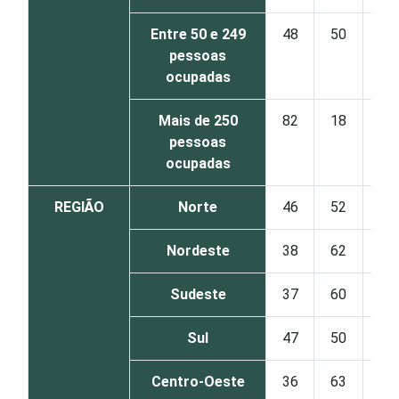
Entre 50 e 249
48
50
1
pessoas
ocupadas
Mais de 250
82
18
1
pessoas
ocupadas
REGIÃO
Norte
46
52
2
Nordeste
38
62
1
Sudeste
37
60
3
Sul
47
50
2
Centro-Oeste
36
63
1