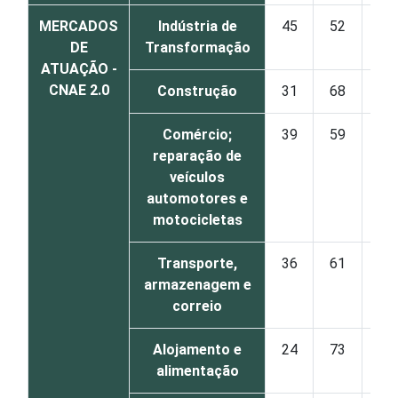
MERCADOS
Indústria de
45
52
2
DE
Transformação
ATUAÇÃO -
CNAE 2.0
Construção
31
68
1
Comércio;
39
59
2
reparação de
veículos
automotores e
motocicletas
Transporte,
36
61
3
armazenagem e
correio
Alojamento e
24
73
3
alimentação