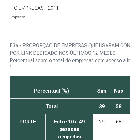
Ir para o conteúdo
TIC EMPRESAS - 2011
Empresas
B3a - PROPORÇÃO DE EMPRESAS QUE USARAM CONEXÃ
POR LINK DEDICADO NOS ÚLTIMOS 12 MESES
Percentual sobre o total de empresas com acesso à Inter
1
Nã
Percentual (%)
Sim
Não
sab
Total
39
58
2
PORTE
Entre 10 e 49
29
68
3
pessoas
ocupadas