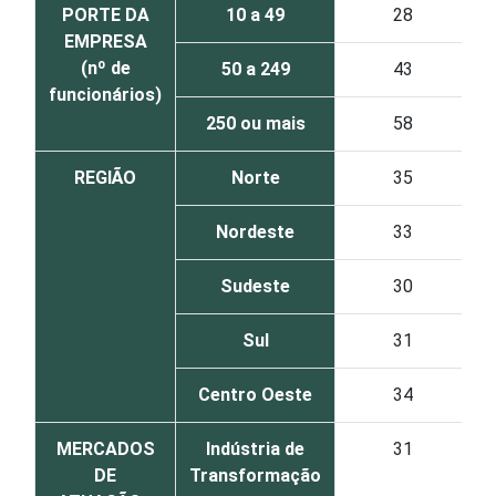
PORTE DA
10 a 49
28
EMPRESA
(nº de
50 a 249
43
funcionários)
250 ou mais
58
REGIÃO
Norte
35
Nordeste
33
Sudeste
30
Sul
31
Centro Oeste
34
MERCADOS
Indústria de
31
DE
Transformação