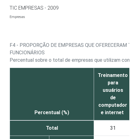
Ir para o conteúdo
TIC EMPRESAS - 2009
Empresas
F4 - PROPORÇÃO DE EMPRESAS QUE OFERECERAM TRE
FUNCIONÁRIOS
Percentual sobre o total de empresas que utilizam compu
Treinamento
para
usuários
T
de
computador
e
Percentual (%)
e internet
Total
31