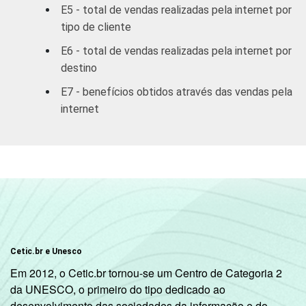
E5 - total de vendas realizadas pela internet por
Outros
tipo de cliente
serviços
coletivos
E6 - total de vendas realizadas pela internet por
sociais e
destino
3
pessoais
E7 - benefícios obtidos através das vendas pela
internet
1
Base: 1.878 empresas que fizeram compras
pela Internet, com 10 ou mais funcionários,
que constituem os seguintes segmentos da
CNAE 1.0: seção D, F, G, H, I, K e a seção O
sem os grupos 90 e 91. Respostas
referentes aos últimos doze meses.
2
Não sabe / Não respondeu.
3
A categoria "O - Outros serviços coletivos,
sociais e pessoais" não reúne os grupos 90-
Cetic.br e Unesco
Limpeza urbana e esgoto e Atividades
Em 2012, o Cetic.br tornou-se um Centro de Categoria 2
relacionadas e 91 atividades associativas.
da UNESCO, o primeiro do tipo dedicado ao
Veja a tabela de
erros estatísticos
desenvolvimento das sociedades da informação e do