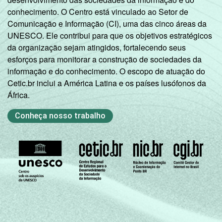
aproximados
para cada variável este
conhecimento. O Centro está vinculado ao Setor de
indicador.
Comunicação e Informação (CI), uma das cinco áreas da
Fonte: NIC.br - out/nov 2009
UNESCO. Ele contribui para que os objetivos estratégicos
da organização sejam atingidos, fortalecendo seus
esforços para monitorar a construção de sociedades da
informação e do conhecimento. O escopo de atuação do
Cetic.br inclui a América Latina e os países lusófonos da
África.
Conheça nosso trabalho