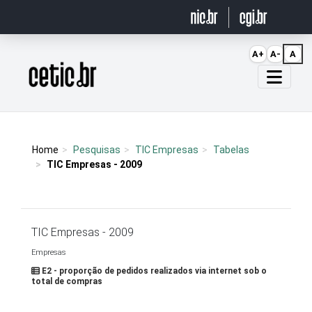
Ir para o conteúdo
A+
A-
A
Página inicial
Home
Pesquisas
TIC Empresas
Tabelas
TIC Empresas - 2009
TIC Empresas - 2009
Empresas
E2 - proporção de pedidos realizados via internet sob o
total de compras