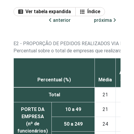
Ver tabela expandida
Índice
anterior
próxima
E2 - PROPORÇÃO DE PEDIDOS REALIZADOS VIA INTE
Percentual sobre o total de empresas que realizaram co
Até
Percentual (%)
Média
5%
Total
21
34
PORTE DA
10 a 49
21
36
EMPRESA
(nº de
50 a 249
24
31
funcionários)