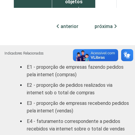
objetos
pessoais e
domésticos
anterior
próxima
Atividades
imobiliárias,
aluguéis e
23
26
serviços
Indicadores Relacionados
prestados às
E1 - proporção de empresas fazendo pedidos
empresas
pela internet (compras)
Construção /
E2 - proporção de pedidos realizados via
Alojamento e
internet sob o total de compras
Alimentação /
E3 - proporção de empresas recebendo pedidos
Transporte,
pela internet (vendas)
armazenagem
e
E4 - faturamento correspondente a pedidos
comunicações
19
36
recebidos via internet sobre o total de vendas
/