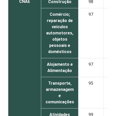
CNAE
Construção
98
82
Comércio;
97
69
reparação de
veículos
automotores,
objetos
pessoais e
domésticos
Alojamento e
97
71
Alimentação
Transporte,
95
75
armazenagem
e
comunicações
Atividades
99
77