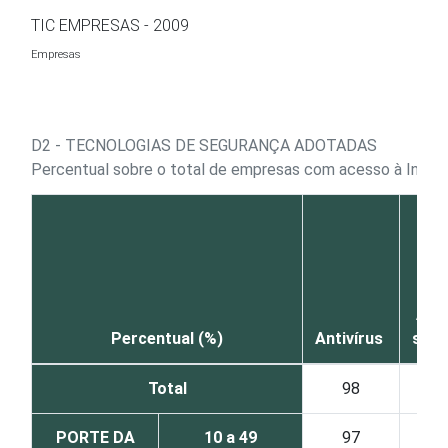
Ir para o conteúdo
TIC EMPRESAS - 2009
Empresas
D2 - TECNOLOGIAS DE SEGURANÇA ADOTADAS
Percentual sobre o total de empresas com acesso à Inter
Anti
Percentual (%)
Antivírus
spa
Total
98
73
PORTE DA
10 a 49
97
70