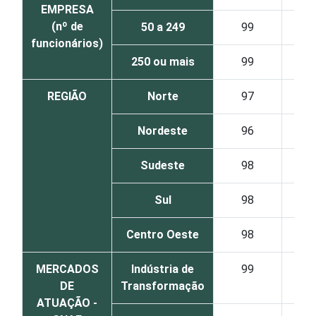
EMPRESA
(nº de
50 a 249
99
85
funcionários)
250 ou mais
99
94
REGIÃO
Norte
97
64
Nordeste
96
70
Sudeste
98
75
Sul
98
72
Centro Oeste
98
66
MERCADOS
Indústria de
99
74
DE
Transformação
ATUAÇÃO -