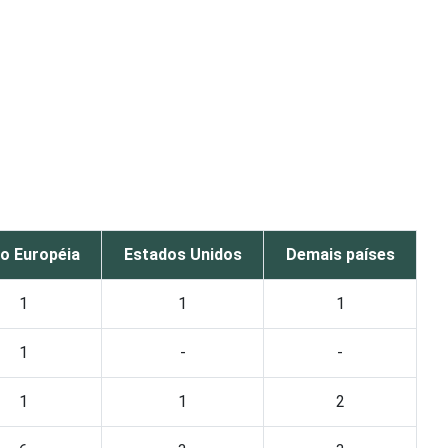
o Européia
Estados Unidos
Demais países
1
1
1
1
-
-
1
1
2