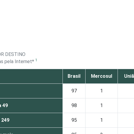
OR DESTINO
1
as pela Internet*
Brasil
Mercosul
Uniã
97
1
a 49
98
1
 249
95
1