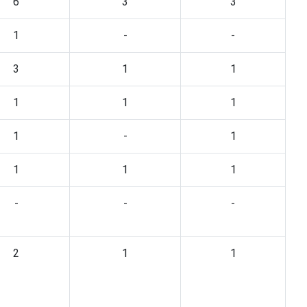
6
3
3
1
-
-
3
1
1
1
1
1
1
-
1
1
1
1
-
-
-
2
1
1