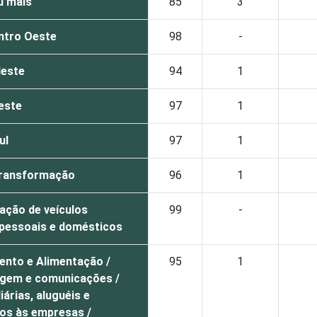
u mais
85
3
ntro Oeste
98
-
este
94
1
este
97
1
ul
97
1
Transformação
96
1
ação de veículos
99
-
pessoais e domésticos
ento e Alimentação /
95
1
gem e comunicações /
iárias, aluguéis e
os às empresas /