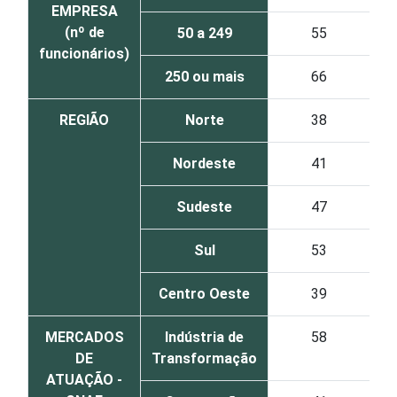
EMPRESA
(nº de
50 a 249
55
funcionários)
250 ou mais
66
REGIÃO
Norte
38
Nordeste
41
Sudeste
47
Sul
53
Centro Oeste
39
MERCADOS
Indústria de
58
DE
Transformação
ATUAÇÃO -