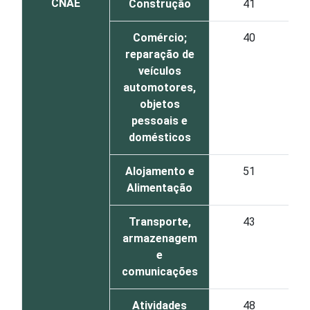
CNAE
Construção
41
Comércio;
40
reparação de
veículos
automotores,
objetos
pessoais e
domésticos
Alojamento e
51
Alimentação
Transporte,
43
armazenagem
e
comunicações
Atividades
48