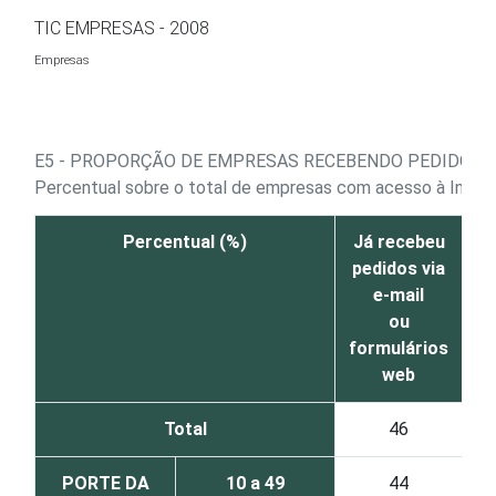
Ir para o conteúdo
TIC EMPRESAS - 2008
Empresas
E5 - PROPORÇÃO DE EMPRESAS RECEBENDO PEDIDOS P
Percentual sobre o total de empresas com acesso à Inter
Percentual (%)
Já recebeu
V
pedidos via
e-mail
di
ou
formulários
web
Total
46
PORTE DA
10 a 49
44