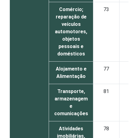
Comércio;
73
2
reparação de
veículos
automotores,
objetos
pessoais e
domésticos
Alojamento e
77
3
Alimentação
Transporte,
81
4
armazenagem
e
comunicações
Atividades
78
4
imobiliárias,