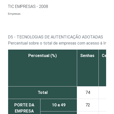
Ir para o conteúdo
TIC EMPRESAS - 2008
Empresas
D5 - TECNOLOGIAS DE AUTENTICAÇÃO ADOTADAS
Percentual sobre o total de empresas com acesso à Inter
Percentual (%)
Senhas
Certif
digi
Total
74
3
PORTE DA
10 a 49
72
3
EMPRESA