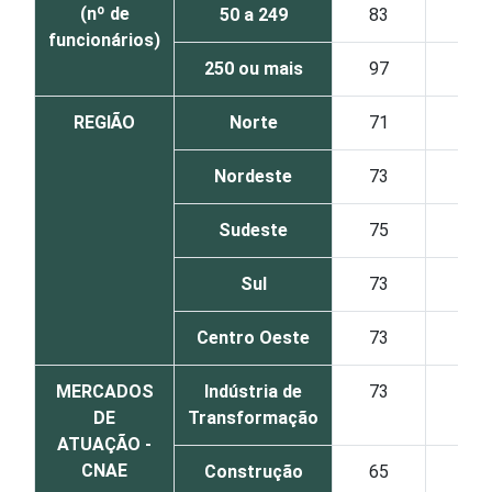
(nº de
50 a 249
83
5
funcionários)
250 ou mais
97
7
REGIÃO
Norte
71
2
Nordeste
73
3
Sudeste
75
3
Sul
73
3
Centro Oeste
73
3
MERCADOS
Indústria de
73
3
DE
Transformação
ATUAÇÃO -
CNAE
Construção
65
3