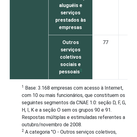
aluguéis e
serviços
prestados às
empresas
Outros
77
2
serviços
coletivos
sociais e
2
pessoais
1
Base: 3.168 empresas com acesso à Internet,
com 10 ou mais funcionários, que constituem os
seguintes segmentos da CNAE 1.0: seção D, F, G,
H, I, K e a seção O sem os grupos 90 e 91.
Respostas múltiplas e estimuladas referentes a
outubro/novembro de 2008.
2
A categoria "O - Outros serviços coletivos,