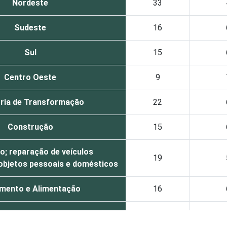
Nordeste
33
Sudeste
16
Sul
15
Centro Oeste
9
tria de Transformação
22
Construção
15
; reparação de veículos
19
objetos pessoais e domésticos
amento e Alimentação
16
armazenagem e comunicações
19