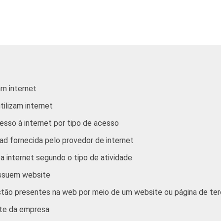
s imobiliárias, aluguéis e
11
s prestados às empresas
3
s coletivos sociais e pessoais
15
ternet, com 10 ou mais funcionários, que constituem os seguint
1. Respostas múltiplas e estimuladas referentes a outubro/nove
m internet
tilizam internet
tivos, sociais e pessoais" não reúne os grupos 90-Limpeza urban
sso à internet por tipo de acesso
roximados
para cada variável este indicador.
d fornecida pelo provedor de internet
 internet segundo o tipo de atividade
ossuem website
tão presentes na web por meio de um website ou página de ter
ite da empresa