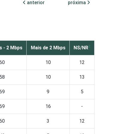
anterior
próxima
2
s - 2 Mbps
Mais de 2 Mbps
NS/NR
60
10
12
58
10
13
69
9
5
69
16
-
60
3
12