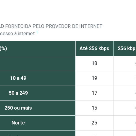
AD FORNECIDA PELO PROVEDOR DE INTERNET
1
cesso à internet
(%)
Até 256 kbps
256 kbp
18
10 a 49
19
50 a 249
17
250 ou mais
15
Norte
25