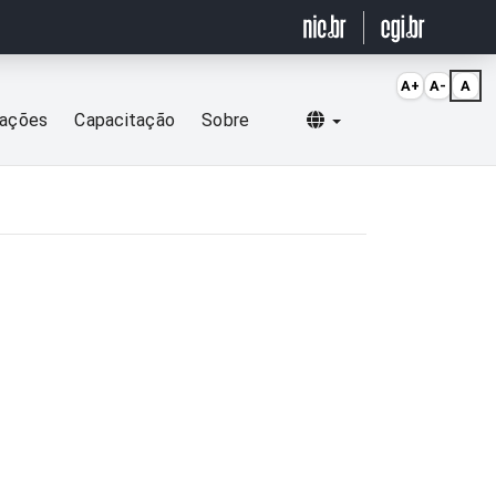
A+
A-
A
Selecionar idioma
cações
Capacitação
Sobre