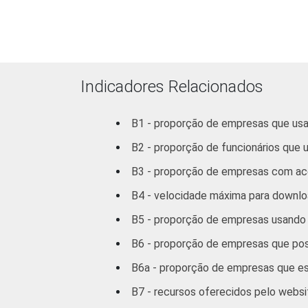
Atividade
serviço
Outros serviço
Indicadores Relacionados
1
Base: 3.168 empresas com acesso à In
I, K e a seção O sem os grupos 90 e 9
B1 - proporção de empresas que usa
2
Não sabe / Não respondeu.
B2 - proporção de funcionários que u
3
A categoria "O - Outros serviços cole
atividades associativas.
B3 - proporção de empresas com ace
Veja a tabela de
erros estatísticos ap
B4 - velocidade máxima para downloa
Fonte: NIC.br - out/nov 2008
B5 - proporção de empresas usando a
B6 - proporção de empresas que p
B6a - proporção de empresas que es
B7 - recursos oferecidos pelo webs