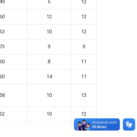
49
5
12
60
12
12
63
10
12
73
9
9
60
8
11
60
14
11
58
10
13
62
10
12
60
9
12