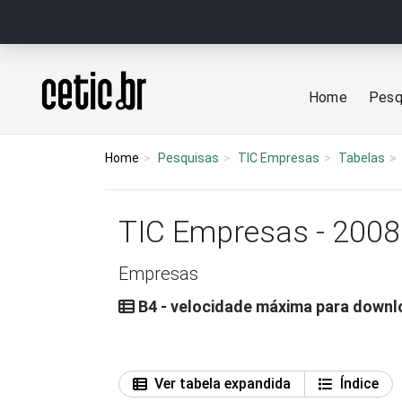
Ir para o conteúdo
Página inicial
Home
Pesq
Home
Pesquisas
TIC Empresas
Tabelas
TIC Empresas - 2008
Empresas
B4 - velocidade máxima para downlo
Ver tabela expandida
Índice