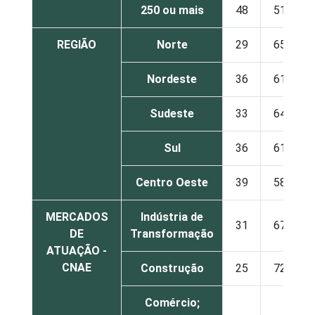
250 ou mais
48
51
REGIÃO
Norte
29
65
Nordeste
36
61
Sudeste
33
64
Sul
36
61
Centro Oeste
39
58
MERCADOS
Indústria de
31
67
DE
Transformação
ATUAÇÃO -
CNAE
Construção
25
72
Comércio;