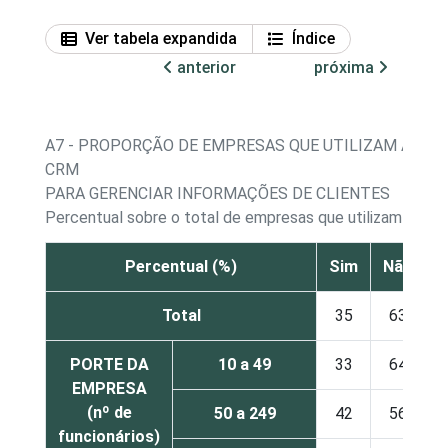
Ver tabela expandida
Índice
anterior
próxima
A7 - PROPORÇÃO DE EMPRESAS QUE UTILIZAM APLI
CRM
PARA GERENCIAR INFORMAÇÕES DE CLIENTES
Percentual sobre o total de empresas que utilizam com
Percentual (%)
Sim
Não
N
Total
35
63
PORTE DA
10 a 49
33
64
EMPRESA
(nº de
50 a 249
42
56
funcionários)