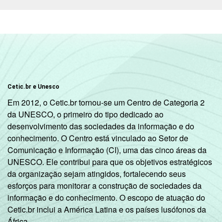
Limpeza urbana e esgoto e Atividades
relacionadas e 91 atividades associativas.
Veja a tabela de
erros estatísticos
aproximados
para cada variável este
indicador.
Fonte: NIC.br - out/nov 2008
Cetic.br e Unesco
Em 2012, o Cetic.br tornou-se um Centro de Categoria 2
da UNESCO, o primeiro do tipo dedicado ao
desenvolvimento das sociedades da informação e do
conhecimento. O Centro está vinculado ao Setor de
Comunicação e Informação (CI), uma das cinco áreas da
UNESCO. Ele contribui para que os objetivos estratégicos
da organização sejam atingidos, fortalecendo seus
esforços para monitorar a construção de sociedades da
informação e do conhecimento. O escopo de atuação do
Cetic.br inclui a América Latina e os países lusófonos da
África.