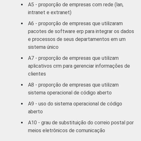
A5 - proporção de empresas com rede (lan,
prestados às
intranet e extranet)
empresas
A6 - proporção de empresas que utilizaram
Outros
30
68
pacotes de software erp para integrar os dados
serviços
e processos de seus departamentos em um
coletivos
sistema único
sociais e
A7 - proporção de empresas que utilizam
2
pessoais
aplicativos crm para gerenciar informações de
clientes
1
Base: 3.273 empresas que utilizam
computadores, com 10 ou mais funcionários,
A8 - proporção de empresas que utilizam
que constituem os seguintes segmentos da
sistema operacional de código aberto
CNAE 1.0: seção D, F, G, H, I, K e a seção O
A9 - uso do sistema operacional de código
sem os grupos 90 e 91. Respostas
aberto
referentes a outubro/novembro de 2008.
2
Não sabe / Não respondeu.
A10 - grau de substituição do correio postal por
3
A categoria "O - Outros serviços coletivos,
meios eletrônicos de comunicação
sociais e pessoais" não reúne os grupos 90-