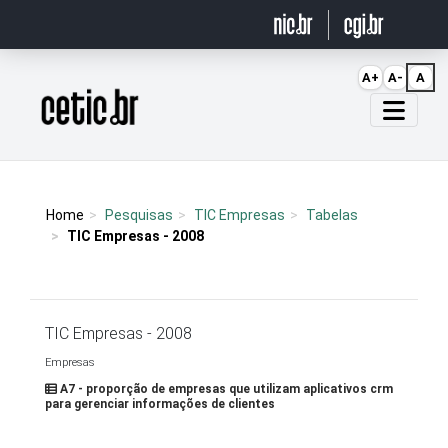
Ir para o conteúdo
A+
A-
A
Página inicial
Home
Pesquisas
TIC Empresas
Tabelas
TIC Empresas - 2008
TIC Empresas - 2008
Empresas
A7 - proporção de empresas que utilizam aplicativos crm
para gerenciar informações de clientes