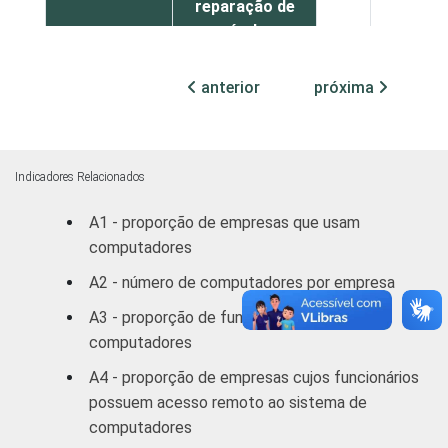
reparação de
veículos
automotores,
40
56
objetos
anterior
próxima
pessoais e
domésticos
Alojamento e
Indicadores Relacionados
37
60
Alimentação
A1 - proporção de empresas que usam
computadores
Transporte,
armazenagem
A2 - número de computadores por empresa
29
66
e
A3 - proporção de funcionários que usam
comunicações
computadores
Atividades
A4 - proporção de empresas cujos funcionários
imobiliárias,
possuem acesso remoto ao sistema de
aluguéis e
computadores
32
67
serviços