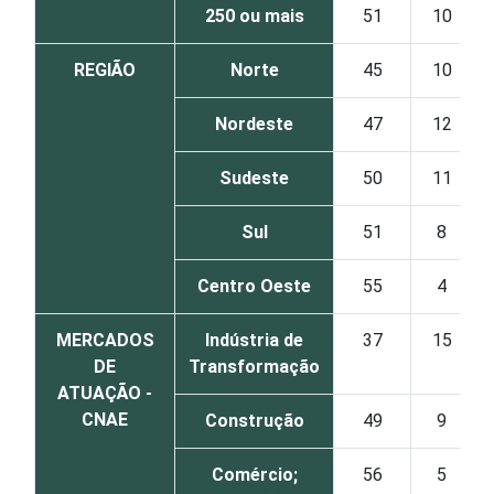
250 ou mais
51
10
REGIÃO
Norte
45
10
Nordeste
47
12
Sudeste
50
11
Sul
51
8
Centro Oeste
55
4
MERCADOS
Indústria de
37
15
DE
Transformação
ATUAÇÃO -
CNAE
Construção
49
9
Comércio;
56
5