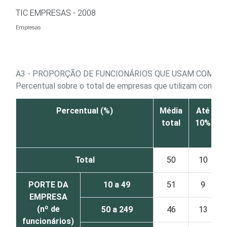
Ir para o conteúdo
TIC EMPRESAS - 2008
Empresas
A3 - PROPORÇÃO DE FUNCIONÁRIOS QUE USAM COMP
Percentual sobre o total de empresas que utilizam compu
Percentual (%)
Média
Até
total
10%
Total
50
10
PORTE DA
10 a 49
51
9
EMPRESA
(nº de
50 a 249
46
13
funcionários)