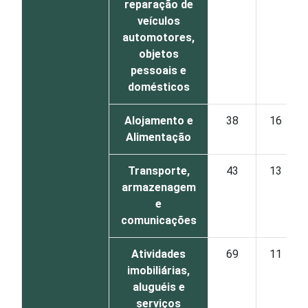
reparação de
veículos
automotores,
objetos
pessoais e
domésticos
Alojamento e
38
16
Alimentação
Transporte,
43
13
armazenagem
e
comunicações
Atividades
69
11
imobiliárias,
aluguéis e
serviços