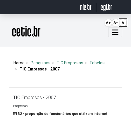
Ir para o conteúdo
A+
A-
A
Página inicial
Home
Pesquisas
TIC Empresas
Tabelas
TIC Empresas - 2007
TIC Empresas - 2007
Empresas
B2 - proporção de funcionários que utilizam internet