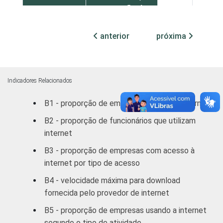
reparação de
veículos
automotores,
45
9
anterior
próxima
objetos
pessoais
e domésticos
Indicadores Relacionados
Transporte,
B1 - proporção de empresas que usam internet
Armazenagem
51
15
e
B2 - proporção de funcionários que utilizam
Comunicações
internet
B3 - proporção de empresas com acesso à
Atividades
internet por tipo de acesso
imobiliárias,
aluguéis e
B4 - velocidade máxima para download
72
6
serviços
fornecida pelo provedor de internet
prestados às
B5 - proporção de empresas usando a internet
empresas
segundo o tipo de atividade