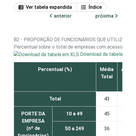
Ver tabela expandida
Índice
anterior
próxima
B2 - PROPORÇÃO DE FUNCIONÁRIOS QUE UTILIZAM I
Percentual sobre o total de empresas com acesso à int
Download da tabela em X
Percentual (%)
Média
Até
Total
5%
Total
43
13
PORTE DA
10 a 49
45
12
EMPRESA
(nº de
50 a 249
36
16
funcionários)