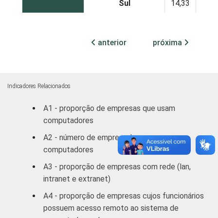
Sul
14,33
Centro-Oeste
27,07
anterior
próxima
MERCADOS
Indústria de
17,90
DE
Transformação
ATUAÇÃO -
CNAE
Construção
15,60
Indicadores Relacionados
A1 - proporção de empresas que usam
Comércio/
computadores
Reparação de
11,19
Autos
A2 - número de empregados que usam
computadores
Hotel/
14,70
A3 - proporção de empresas com rede (lan,
Alimentação
intranet e extranet)
Transp./ Armaz./
A4 - proporção de empresas cujos funcionários
23,04
Comunicação
possuem acesso remoto ao sistema de