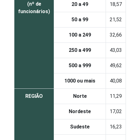
(nº de
20 a 49
18,57
funcionários)
50 a 99
21,52
100 a 249
32,66
250 a 499
43,03
500 a 999
49,62
1000 ou mais
40,08
REGIÃO
Norte
11,29
Nordeste
17,02
Sudeste
16,23