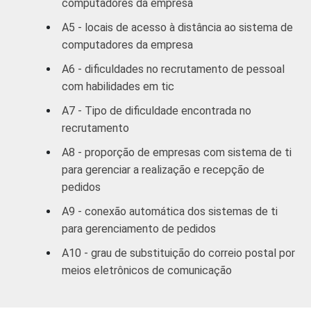
computadores da empresa
Ativ. Imobiliárias,
27,21
A5 - locais de acesso à distância ao sistema de
aluguel e serviços
computadores da empresa
Ativ. Cinema/
A6 - dificuldades no recrutamento de pessoal
31,28
Vídeo/ Rádio/ TV
com habilidades em tic
A7 - Tipo de dificuldade encontrada no
* Base: 2.005 empresas que utilizam computador,
recrutamento
com 10 funcionários ou mais, que constituem os
seguintes segmentos da CNAE: seção D, F, G, I, K e
A8 - proporção de empresas com sistema de ti
grupos 55.1,
para gerenciar a realização e recepção de
55.2, 92.1 e 92.2. Funcionários que trabalhavam
pedidos
regularmente, durante parte do expediente
A9 - conexão automática dos sistemas de ti
(metade de um dia por semana ou mais), longe da
para gerenciamento de pedidos
empresa. Respostas referentes
aos últimos doze meses (pesquisa realizada em
A10 - grau de substituição do correio postal por
agosto/setembro 2005).
meios eletrônicos de comunicação