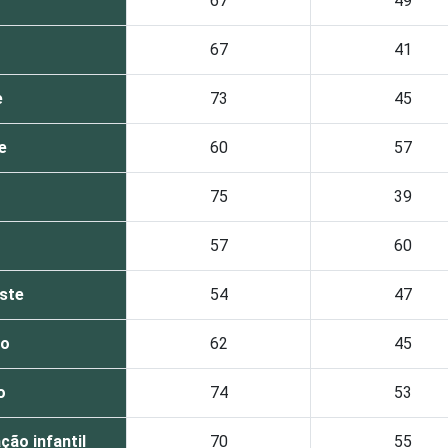
67
49
67
41
e
73
45
e
60
57
75
39
57
60
ste
54
47
no
62
45
o
74
53
ção infantil
70
55