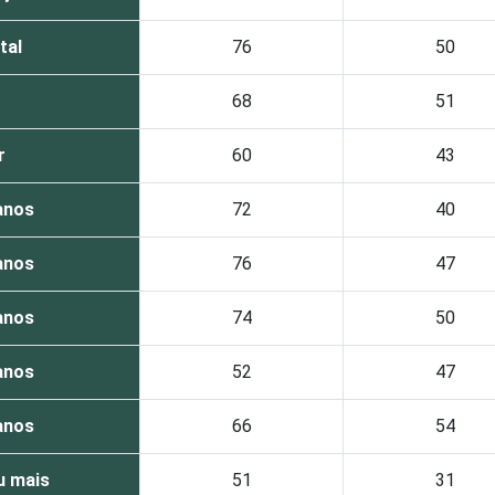
tal
76
50
68
51
r
60
43
anos
72
40
anos
76
47
anos
74
50
anos
52
47
anos
66
54
u mais
51
31