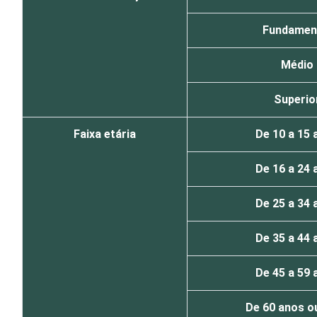
Fundamen
Médio
Superio
Faixa etária
De 10 a 15 
De 16 a 24 
De 25 a 34 
De 35 a 44 
De 45 a 59 
De 60 anos o