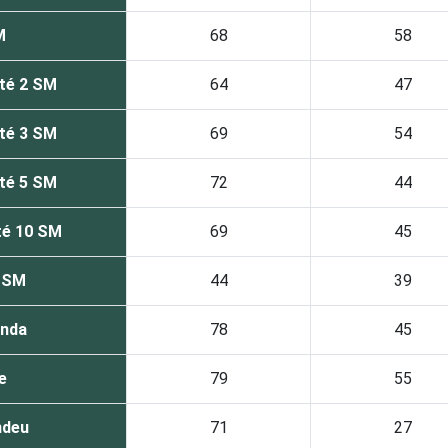
M
68
58
té 2 SM
64
47
té 3 SM
69
54
té 5 SM
72
44
té 10 SM
69
45
0 SM
44
39
enda
78
45
e
79
55
ndeu
71
27