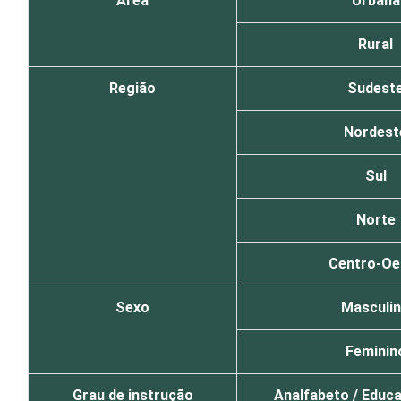
Área
Urbana
Rural
Região
Sudest
Nordest
Sul
Norte
Centro-Oe
Sexo
Masculi
Feminin
Grau de instrução
Analfabeto / Educa