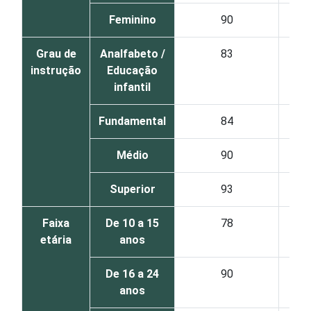
Feminino
90
Grau de
Analfabeto /
83
instrução
Educação
infantil
Fundamental
84
Médio
90
Superior
93
Faixa
De 10 a 15
78
etária
anos
De 16 a 24
90
anos