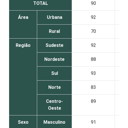
TOTAL
90
Área
Urbana
92
Rural
70
Região
Sudeste
92
Nordeste
88
Sul
93
Norte
83
Centro-
89
Oeste
Sexo
Masculino
91