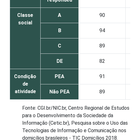
Classe
A
90
social
B
94
C
89
DE
82
Condição
PEA
91
de
atividade
Não PEA
89
Fonte: CGI.br/NIC.br, Centro Regional de Estudos
para o Desenvolvimento da Sociedade da
Informação (Cetic.br), Pesquisa sobre o Uso das
Tecnologias de Informação e Comunicação nos
domicílios brasileiros - TIC Domicílios 2018.