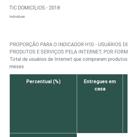
Ir para o conteúdo
TIC DOMICÍLIOS - 2018
Indivíduos
PROPORÇÃO PARA O INDICADOR H10 - USUÁRIOS DE 
PRODUTOS E SERVIÇOS PELA INTERNET, POR FORMA D
Total de usuários de Internet que compraram produtos ou s
meses
Percentual (%)
Entregues em
Re
casa
loja
in