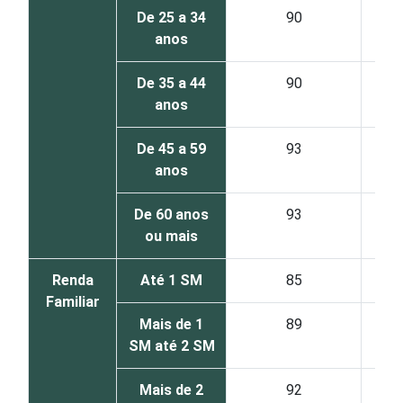
De 25 a 34
90
anos
De 35 a 44
90
anos
De 45 a 59
93
anos
De 60 anos
93
ou mais
Renda
Até 1 SM
85
Familiar
Mais de 1
89
SM até 2 SM
Mais de 2
92