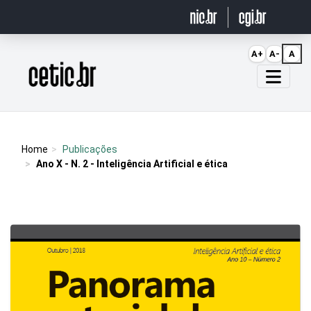
Ir para o conteúdo
A+
A-
A
Página inicial
Home
Publicações
Ano X - N. 2 - Inteligência Artificial e ética