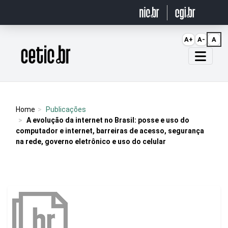
Ir para o conteúdo
A+
A-
A
Página inicial
Home
Publicações
A evolução da internet no Brasil: posse e uso do
computador e internet, barreiras de acesso, segurança
na rede, governo eletrônico e uso do celular