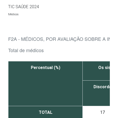
Ir para o conteúdo
TIC SAÚDE 2024
Médicos
F2A - MÉDICOS, POR AVALIAÇÃO SOBRE A IN
Total de médicos
Percentual (%)
Os sistem
Discorda
TOTAL
17