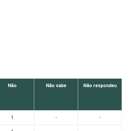
Não
Não sabe
Não respondeu
1
-
-