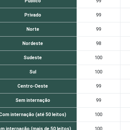
Público
99
Privado
99
Norte
99
Nordeste
98
Sudeste
100
Sul
100
Centro-Oeste
99
Sem internação
99
Com internação (até 50 leitos)
100
m internação (mais de 50 leitos)
100