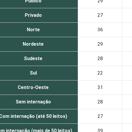
Público
29
Privado
27
Norte
36
Nordeste
29
Sudeste
28
Sul
22
Centro-Oeste
31
Sem internação
28
Com internação (até 50 leitos)
27
m internação (mais de 50 leitos)
39