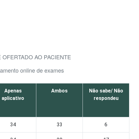
É OFERTADO AO PACIENTE
ndamento online de exames
Apenas
Ambos
Não sabe/ Não
aplicativo
respondeu
34
33
6