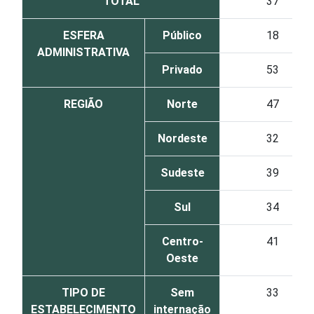
TOTAL
37
ESFERA
Público
18
ADMINISTRATIVA
Privado
53
REGIÃO
Norte
47
Nordeste
32
Sudeste
39
Sul
34
Centro-
41
Oeste
TIPO DE
Sem
33
ESTABELECIMENTO
internação