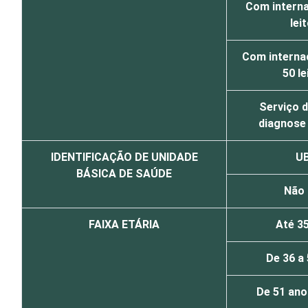
Com interna
lei
Com interna
50 le
Serviço d
diagnose 
IDENTIFICAÇÃO DE UNIDADE
U
BÁSICA DE SAÚDE
Não
FAIXA ETÁRIA
Até 3
De 36 a
De 51 ano