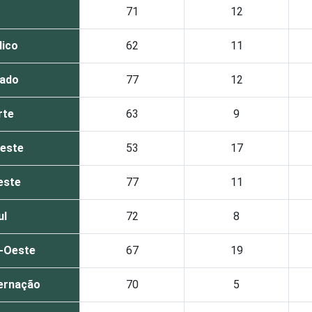
71
12
lico
62
11
vado
77
12
rte
63
9
este
53
17
este
77
11
ul
72
8
-Oeste
67
19
ernação
70
5