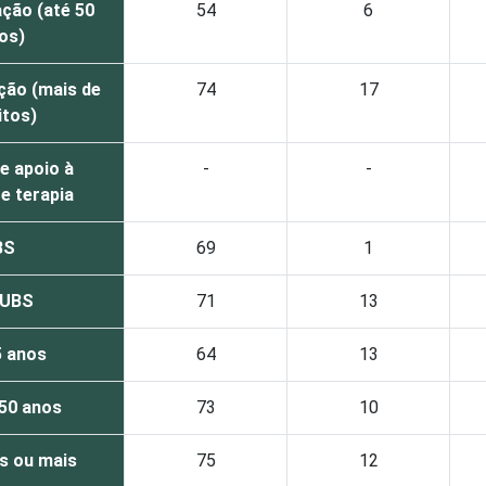
ção (até 50
54
6
tos)
ção (mais de
74
17
itos)
e apoio à
-
-
e terapia
BS
69
1
 UBS
71
13
5 anos
64
13
 50 anos
73
10
s ou mais
75
12