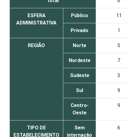
Total
6
ESFERA
Público
11
ADMINISTRATIVA
Privado
1
REGIÃO
Norte
5
Nordeste
7
Sudeste
3
Sul
9
Centro-
9
Oeste
TIPO DE
Sem
6
ESTABELECIMENTO
internação