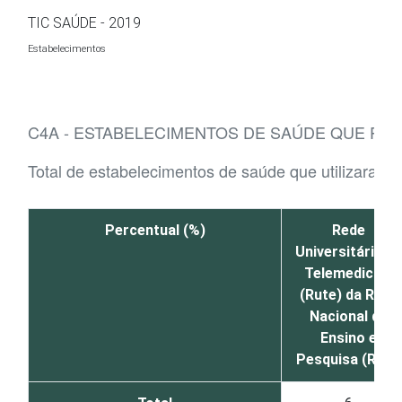
Ir para o conteúdo
TIC SAÚDE - 2019
Estabelecimentos
C4A - ESTABELECIMENTOS DE SAÚDE QUE PA
Total de estabelecimentos de saúde que utilizaram 
Percentual (%)
Rede
Universitária de
Telemedicina
(Rute) da Rede
Nacional de
Ensino e
Pesquisa (RNP)