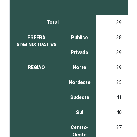
Total
39
ESFERA
Público
38
ADMINISTRATIVA
Privado
39
REGIÃO
Norte
39
Nordeste
35
Sudeste
41
Sul
40
Centro-
37
Oeste