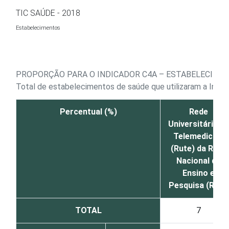
Ir para o conteúdo
TIC SAÚDE - 2018
Estabelecimentos
PROPORÇÃO PARA O INDICADOR C4A – ESTABELECIMEN
Total de estabelecimentos de saúde que utilizaram a Inte
Percentual (%)
Rede
Universitária de
Telemedicina
(Rute) da Rede
Nacional de
Ensino e
Pesquisa (RNP)
TOTAL
7