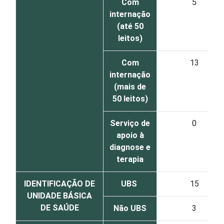
Com
5
internação
(até 50
leitos)
Com
13
internação
(mais de
50 leitos)
Serviço de
0
apoio à
diagnose e
terapia
IDENTIFICAÇÃO DE
UBS
15
UNIDADE BÁSICA
DE SAÚDE
Não UBS
3