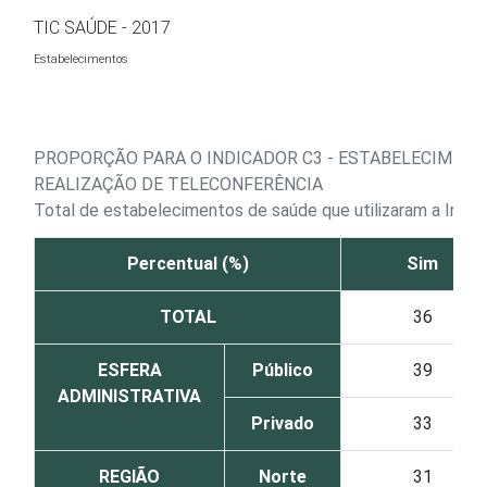
Ir para o conteúdo
TIC SAÚDE - 2017
Estabelecimentos
PROPORÇÃO PARA O INDICADOR C3 - ESTABELECIMEN
REALIZAÇÃO DE TELECONFERÊNCIA
Total de estabelecimentos de saúde que utilizaram a Inte
Percentual (%)
Sim
TOTAL
36
ESFERA
Público
39
ADMINISTRATIVA
Privado
33
REGIÃO
Norte
31