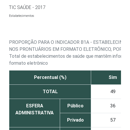
Ir para o conteúdo
TIC SAÚDE - 2017
Estabelecimentos
PROPORÇÃO PARA O INDICADOR B1A - ESTABELECIMEN
NOS PRONTUÁRIOS EM FORMATO ELETRÔNICO, POR IM
Total de estabelecimentos de saúde que mantêm informaçõe
formato eletrônico
Percentual (%)
Sim
TOTAL
49
ESFERA
Público
36
ADMINISTRATIVA
Privado
57