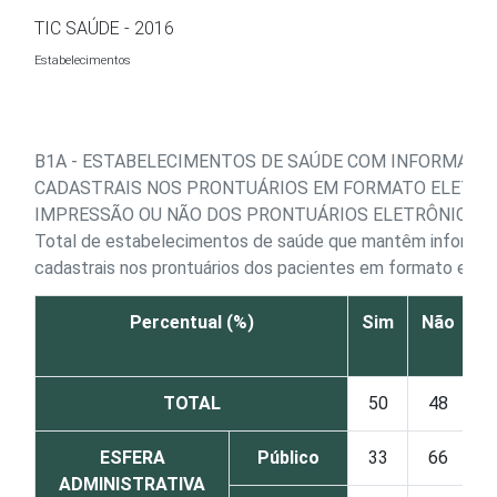
Ir para o conteúdo
TIC SAÚDE - 2016
Estabelecimentos
B1A - ESTABELECIMENTOS DE SAÚDE COM INFORMAÇÕE
CADASTRAIS NOS PRONTUÁRIOS EM FORMATO ELETRÔN
IMPRESSÃO OU NÃO DOS PRONTUÁRIOS ELETRÔNICOS
Total de estabelecimentos de saúde que mantêm informaçõ
cadastrais nos prontuários dos pacientes em formato eletr
Percentual (%)
Sim
Não
N
s
TOTAL
50
48
ESFERA
Público
33
66
ADMINISTRATIVA