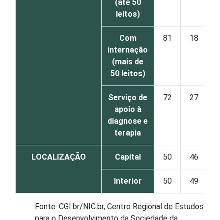
(até 50
leitos)
Com
81
18
internação
(mais de
50 leitos)
Serviço de
72
27
apoio à
diagnose e
terapia
LOCALIZAÇÃO
Capital
50
46
Interior
50
49
Fonte: CGI.br/NIC.br, Centro Regional de Estudos
para o Desenvolvimento da Sociedade da