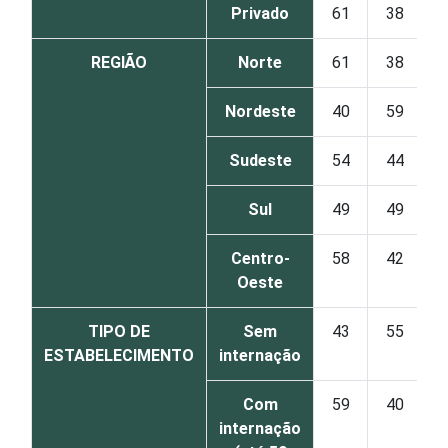
Privado
61
38
REGIÃO
Norte
61
38
Nordeste
40
59
Sudeste
54
44
Sul
49
49
Centro-
58
42
Oeste
TIPO DE
Sem
43
55
ESTABELECIMENTO
internação
Com
59
40
internação