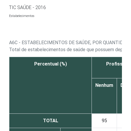
Ir para o conteúdo
TIC SAÚDE - 2016
Estabelecimentos
A6C - ESTABELECIMENTOS DE SAÚDE, POR QUANTIDA
Total de estabelecimentos de saúde que possuem departa
Percentual (%)
Profission
Nenhum
De
1
a
3
TOTAL
95
4