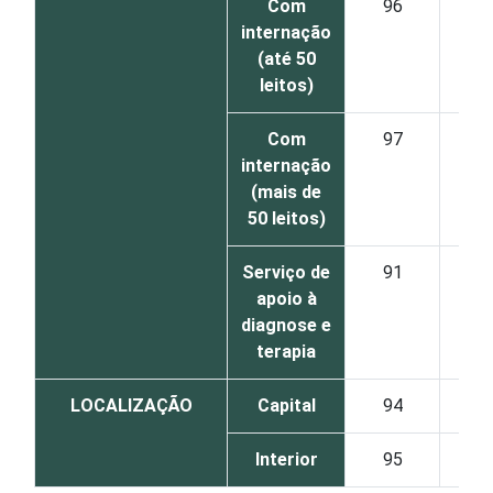
Com
96
3
internação
(até 50
leitos)
Com
97
2
internação
(mais de
50 leitos)
Serviço de
91
8
apoio à
diagnose e
terapia
LOCALIZAÇÃO
Capital
94
4
Interior
95
4