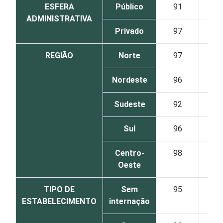
ESFERA
Público
91
6
ADMINISTRATIVA
Privado
97
3
REGIÃO
Norte
97
2
Nordeste
96
3
Sudeste
92
7
Sul
96
1
Centro-
98
1
Oeste
TIPO DE
Sem
95
3
ESTABELECIMENTO
internação