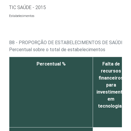
Ir para o conteúdo
TIC SAÚDE - 2015
Estabelecimentos
B8 - PROPORÇÃO DE ESTABELECIMENTOS DE SAÚDE, P
Percentual sobre o total de estabelecimentos
Percentual %
Falta de
recursos
financeiros
para
investimento
em
tecnologias