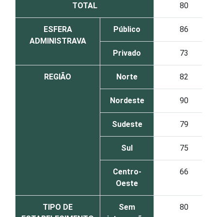
TOTAL
80
ESFERA
Público
86
ADMINISTRAVA
Privado
73
REGIÃO
Norte
82
Nordeste
90
Sudeste
79
Sul
75
Centro-
66
Oeste
TIPO DE
Sem
80