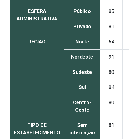
ESFERA
Público
85
14
ADMINISTRATIVA
Privado
81
16
REGIÃO
Norte
64
36
Nordeste
91
8
Sudeste
80
17
Sul
84
16
Centro-
80
18
Oeste
TIPO DE
Sem
81
18
ESTABELECIMENTO
internação