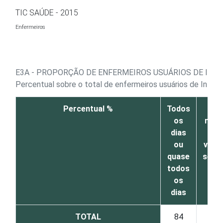
Ir para o conteúdo
TIC SAÚDE - 2015
Enfermeiros
E3A - PROPORÇÃO DE ENFERMEIROS USUÁRIOS DE INTE
Percentual sobre o total de enfermeiros usuários de Intern
Percentual %
Todos
Pel
os
men
dias
um
ou
vez 
quase
sema
todos
os
dias
TOTAL
84
15