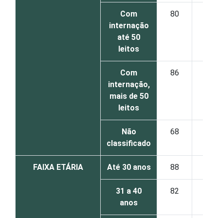
Com
80
18
internação
até 50
leitos
Com
86
13
internação,
mais de 50
leitos
Não
68
15
classificado
FAIXA ETÁRIA
Até 30 anos
88
10
31 a 40
82
17
anos