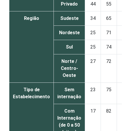
Privado
44
55
Região
Sudeste
34
65
Nordeste
25
71
Sul
25
74
Norte /
27
72
Centro-
Oeste
Tipo de
Sem
23
75
Estabelecimento
internação
Com
17
82
Internação
(de 0 a 50