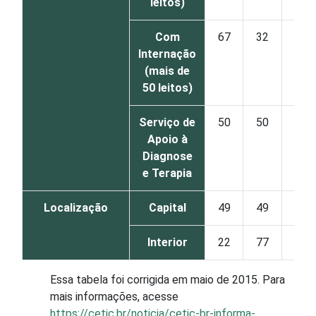
leitos)
Com
67
32
Internação
(mais de
50 leitos)
Serviço de
50
50
Apoio à
Diagnose
e Terapia
Localização
Capital
49
49
Interior
22
77
Essa tabela foi corrigida em maio de 2015. Para
mais informações, acesse
https://cetic.br/noticia/cetic-br-informa-