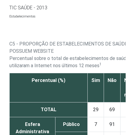
Ir para o conteúdo
TIC SAÚDE - 2013
Estabelecimentos
C5 - PROPORÇÃO DE ESTABELECIMENTOS DE SAÚDE QU
POSSUEM WEBSITE
Percentual sobre o total de estabelecimentos de saúde q
1
utilizaram a Internet nos últimos 12 meses
Percentual (%)
Sim
Não
Não 
N
resp
TOTAL
29
69
Esfera
Público
7
91
Administrativa