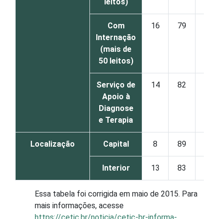
leitos)
Com
16
79
Internação
(mais de
50 leitos)
Serviço de
14
82
Apoio à
Diagnose
e Terapia
Localização
Capital
8
89
Interior
13
83
Essa tabela foi corrigida em maio de 2015. Para
mais informações, acesse
https://cetic.br/noticia/cetic-br-informa-