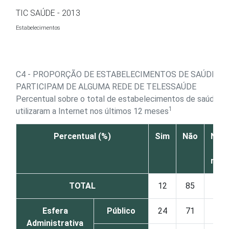
Ir para o conteúdo
TIC SAÚDE - 2013
Estabelecimentos
C4 - PROPORÇÃO DE ESTABELECIMENTOS DE SAÚDE QU
PARTICIPAM DE ALGUMA REDE DE TELESSAÚDE
Percentual sobre o total de estabelecimentos de saúde q
1
utilizaram a Internet nos últimos 12 meses
Percentual (%)
Sim
Não
Não 
N
resp
TOTAL
12
85
Esfera
Público
24
71
Administrativa