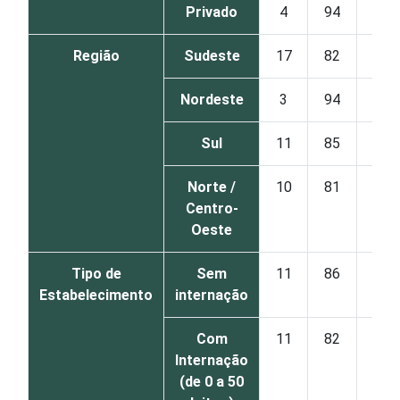
Privado
4
94
Região
Sudeste
17
82
Nordeste
3
94
Sul
11
85
Norte /
10
81
Centro-
Oeste
Tipo de
Sem
11
86
Estabelecimento
internação
Com
11
82
Internação
(de 0 a 50